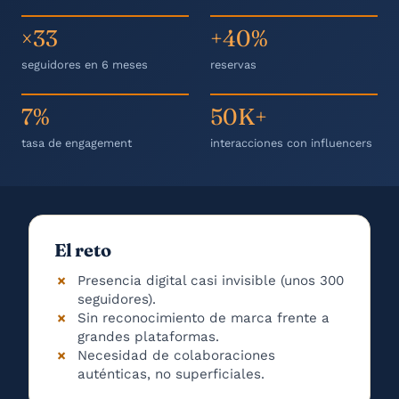
×33
+40%
seguidores en 6 meses
reservas
7%
50K+
tasa de engagement
interacciones con influencers
El reto
Presencia digital casi invisible (unos 300
seguidores).
Sin reconocimiento de marca frente a
grandes plataformas.
Necesidad de colaboraciones
auténticas, no superficiales.