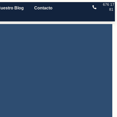
676 17 
uestro Blog
Contacto
81