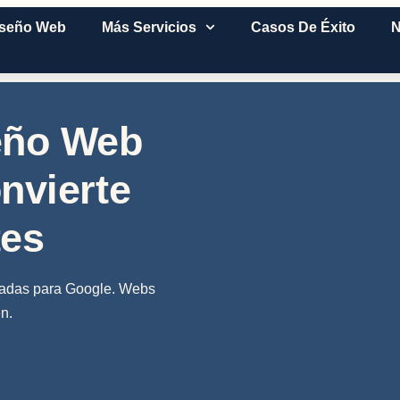
iseño Web
Más Servicios
Casos De Éxito
N
eño Web
nvierte
tes
zadas para Google. Webs
n.