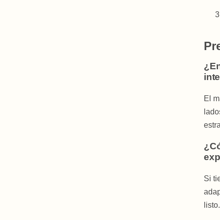
Pr
¿En
int
El m
lado
estr
¿Có
exp
Si t
adap
listo.