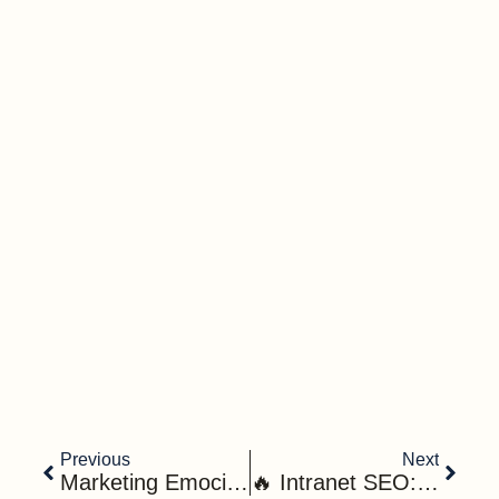
Previous
Next
Marketing Emocional: La Estrategia Que Hace Que La Gente Te Compre Sin Pensarlo
🔥 Intranet SEO: El Secreto Nº1 Mejor Guardado Que Nadie Te Ha Contado