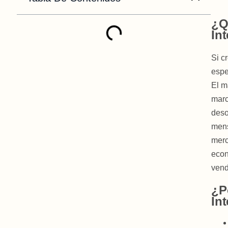
¿Q
In
Si c
espe
El m
marc
deso
mens
merc
econ
vend
¿P
In