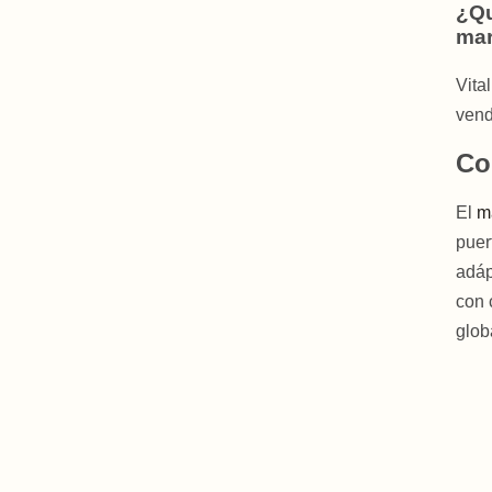
¿Qu
mar
Vita
vend
Co
El
m
puer
adáp
con 
glob