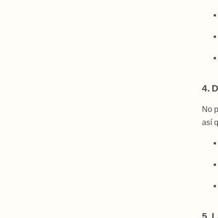
4. 
No p
así 
5. 