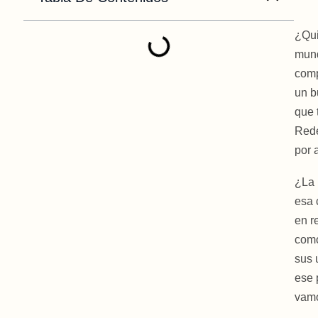
¿Qui
mund
comp
un b
que 
Rede
por 
¿La 
esa 
en r
como
sus 
ese 
vamo