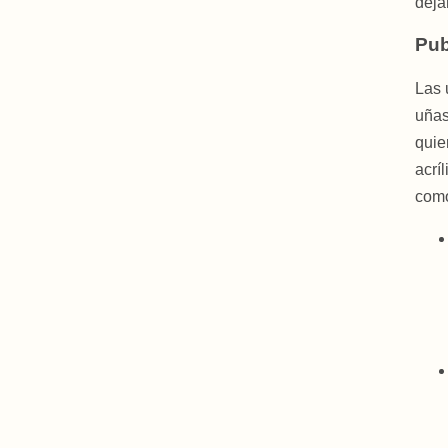
déja
Pub
Las 
uñas
quie
acrí
como