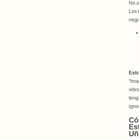
No o
Los 
nego
Estr
“Ima
vibr
teng
ignor
Có
Es
Uñ