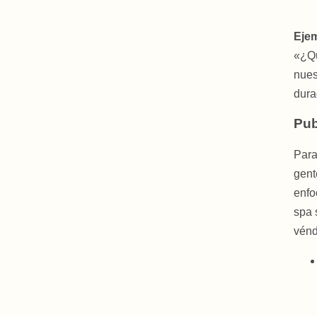
Ejem
«¿Qu
nues
dura
Pub
Para
gent
enfo
spa 
vénd