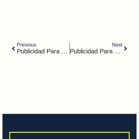
Previous
Next
Publicidad Para Funerarias: Guía Completa Para Atraer Clientes Con Sensibilidad Y Eficacia
Publicidad Para Restaurantes: La Guía Para Llevar Tu Restaurante Al Siguiente Nivel