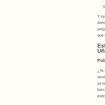
Y oy
dond
jueg
que 
Es
Uñ
Pub
¿Te 
serv
ya n
bien
esto