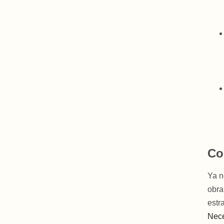
Co
Ya n
obra
estr
Nece