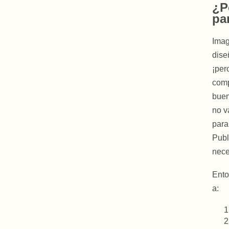
¿P
pa
Imag
dise
¡per
comp
buen
no v
para
Publ
nece
Ento
a: