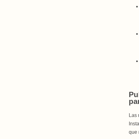
Pu
pa
Las 
Inst
que 