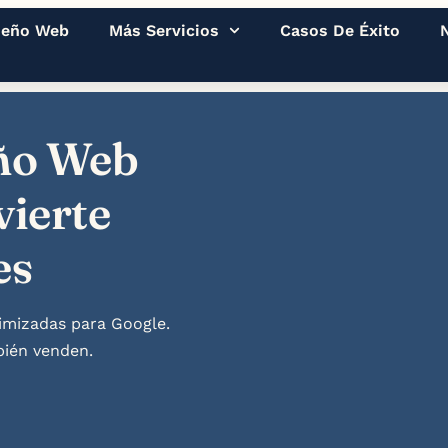
seño Web
Más Servicios
Casos De Éxito
eño Web
vierte
es
imizadas para Google.
bién venden.