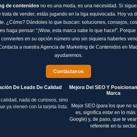
ng de contenidos
no es una moda, es una necesidad. Si sigu
e trata de vender, estás jugando en la liga equivocada. Hoy va 
te. ¿Cómo? Dándoles lo que buscan: soluciones, consejos, co
les haga pensar: “¡Wow, esta marca sabe lo que hace!”. Porque
e conviertes en su opción número uno sin siquiera haberles ve
 Contacta a nuestra Agencia de Marketing de Contenidos en Madr
ayudaremos.
Contáctanos
ación De Leads De Calidad
Mejora Del SEO Y Posiciona
Marca
calidad, nada de curiosos, sino
Mejor SEO (para los que no s
ue ya vienen con la tarjeta lista.
es, significa estar en lo más
Google) y, de paso, que te ve
referente en tu sector.