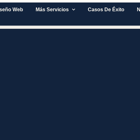
iseño Web
Más Servicios
Casos De Éxito
N