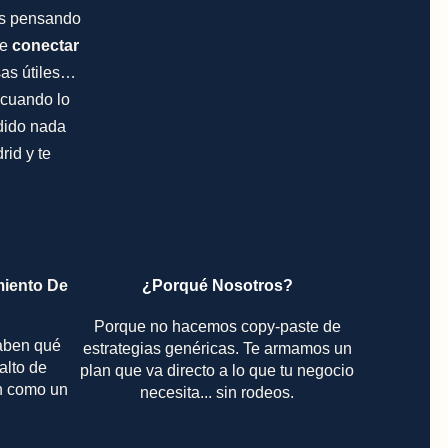
es pensando
de
conectar
sas útiles…
 cuando lo
ndido nada
id y te
miento De
¿Porqué Nosotros?
Porque no hacemos copy-paste de
aben qué
estrategias genéricas. Te armamos un
 alto de
plan que va directo a lo que tu negocio
an como un
necesita... sin rodeos.