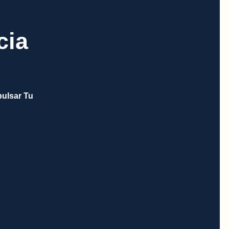
cia
ulsar Tu