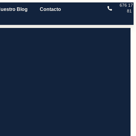
676 17 
uestro Blog
Contacto
81