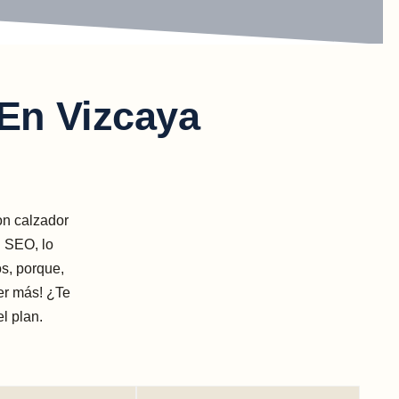
En Vizcaya
on calzador
l SEO, lo
s, porque,
er más! ¿Te
l plan.