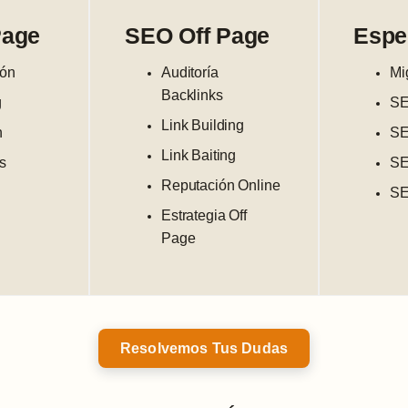
Page
SEO Off Page
Espe
ión
Auditoría
Mi
Backlinks
g
SE
Link Building
n
SE
Link Baiting
s
SE
Reputación Online
SE
Estrategia Off
Page
Resolvemos Tus Dudas