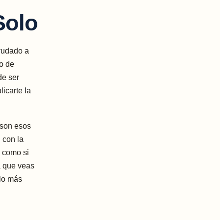
Solo
yudado a
o de
de ser
icarte la
 son esos
 con la
s como si
 a que veas
 lo más