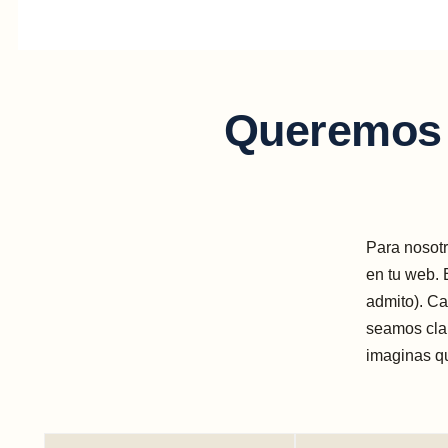
Queremos 
Para nosotr
en tu web. 
admito). C
seamos clar
imaginas qu