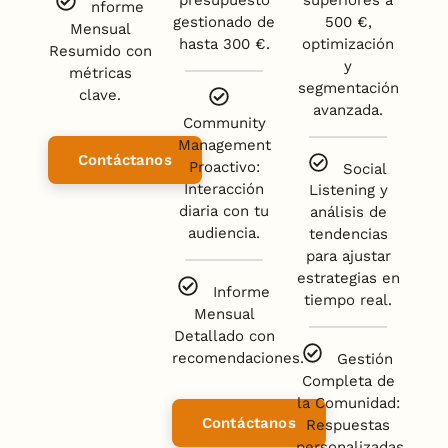
nforme
gestionado de
500 €,
Mensual
hasta 300 €.
optimización
Resumido con
y
métricas
segmentación
clave.
avanzada.
Community
Management
Contáctanos
Proactivo:
Social
Interacción
Listening y
diaria con tu
análisis de
audiencia.
tendencias
para ajustar
estrategias en
Informe
tiempo real.
Mensual
Detallado con
recomendaciones.
Gestión
Completa de
la Comunidad:
Contáctanos
Respuestas
personalizadas