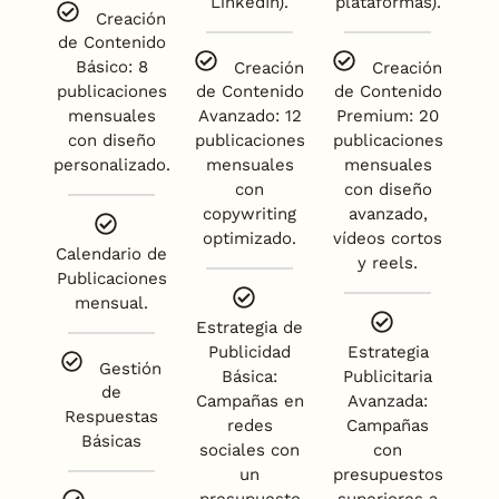
LinkedIn).
plataformas).
Creación
de Contenido
Básico: 8
Creación
Creación
publicaciones
de Contenido
de Contenido
mensuales
Avanzado: 12
Premium: 20
con diseño
publicaciones
publicaciones
personalizado.
mensuales
mensuales
con
con diseño
copywriting
avanzado,
optimizado.
vídeos cortos
Calendario de
y reels.
Publicaciones
mensual.
Estrategia de
Publicidad
Estrategia
Gestión
Básica:
Publicitaria
de
Campañas en
Avanzada:
Respuestas
redes
Campañas
Básicas
sociales con
con
un
presupuestos
presupuesto
superiores a