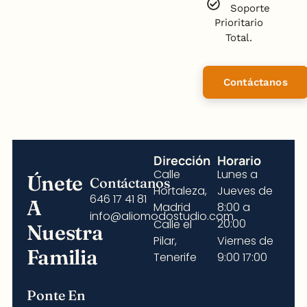
Soporte
Prioritario
Total.
Contáctanos
Dirección
Horario
Calle
Lunes a
Únete
Contáctanos
Hortaleza,
Jueves de
646 17 41 81
A
Madrid
8:00 a
info@aliomodostudio.com
20:00
Calle el
Nuestra
Pilar,
Viernes de
Familia
Tenerife
9:00 17:00
Ponte En