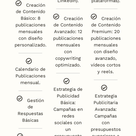
LinkedIn).
plataformas).
Creación
de Contenido
Básico: 8
Creación
Creación
publicaciones
de Contenido
de Contenido
mensuales
Avanzado: 12
Premium: 20
con diseño
publicaciones
publicaciones
personalizado.
mensuales
mensuales
con
con diseño
copywriting
avanzado,
optimizado.
vídeos cortos
Calendario de
y reels.
Publicaciones
mensual.
Estrategia de
Publicidad
Estrategia
Gestión
Básica:
Publicitaria
de
Campañas en
Avanzada:
Respuestas
redes
Campañas
Básicas
sociales con
con
un
presupuestos
presupuesto
superiores a