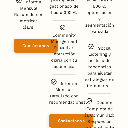
nforme
gestionado de
500 €,
Mensual
hasta 300 €.
optimización
Resumido con
y
métricas
segmentación
clave.
avanzada.
Community
Management
Contáctanos
Proactivo:
Social
Interacción
Listening y
diaria con tu
análisis de
audiencia.
tendencias
para ajustar
estrategias en
Informe
tiempo real.
Mensual
Detallado con
recomendaciones.
Gestión
Completa de
la Comunidad:
Contáctanos
Respuestas
personalizadas