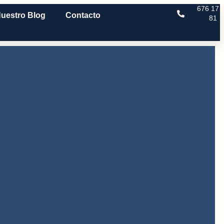
676 17 
uestro Blog
Contacto
81