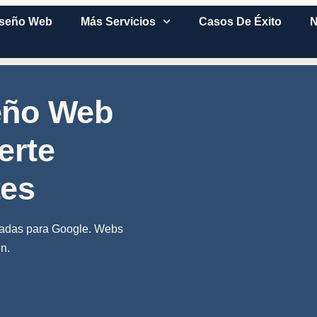
iseño Web
Más Servicios
Casos De Éxito
N
eño Web
erte
tes
zadas para Google. Webs
n.