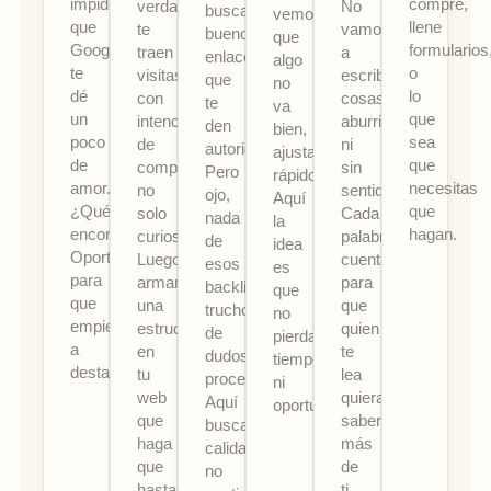
impidiendo
compre,
verdad
No
buscar
vemos
que
llene
te
vamos
buenos
que
Google
formularios
traen
a
enlaces
algo
te
o
visitas
escribir
que
no
dé
lo
con
cosas
te
va
un
que
intención
aburridas
den
bien,
poco
sea
de
ni
autoridad.
ajustamos
de
que
comprar,
sin
Pero
rápido.
amor.
necesitas
no
sentido.
ojo,
Aquí
¿Qué
que
solo
Cada
nada
la
encontramos?
hagan.
curiosos.
palabra
de
idea
Oportunidades
Luego,
cuenta
esos
es
para
armamos
para
backlinks
que
que
una
que
truchos
no
empieces
estructura
quien
de
pierdas
a
en
te
dudosa
tiempo
destacar.
tu
lea
procedencia.
ni
web
quiera
Aquí
oportunidades.
que
saber
buscamos
haga
más
calidad,
que
de
no
hasta
ti...