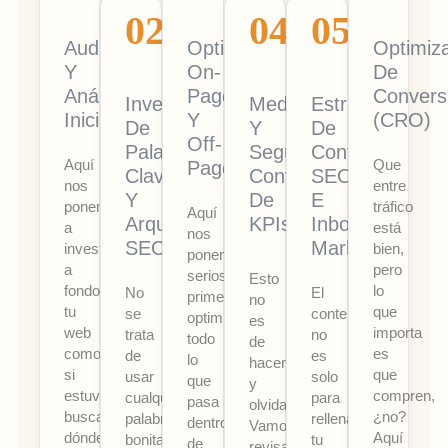
Auditoría
Optimización
Optimiz
Y
On-
De
Análisis
Page
Convers
Investigación
Medición
Estrategia
Inicial
Y
(CRO)
De
Y
De
Off-
Palabras
Seguimiento
Contenido
Aquí
Que
Page
Clave
Continuo
SEO
nos
entre
Y
De
E
ponemos
tráfico
Aquí
Arquitectura
KPIs
Inbound
a
está
nos
SEO
Marketing
investigar
bien,
ponemos
a
pero
serios:
Esto
fondo
lo
No
El
primero,
no
tu
que
se
contenido
optimizamos
es
web
importa
trata
no
todo
de
como
es
de
es
lo
hacer
si
que
usar
solo
que
y
estuviéramos
compren,
cualquier
para
pasa
olvidar.
buscando
¿no?
palabra
rellenar
dentro
Vamos
dónde
Aquí
bonita
tu
de
revisando