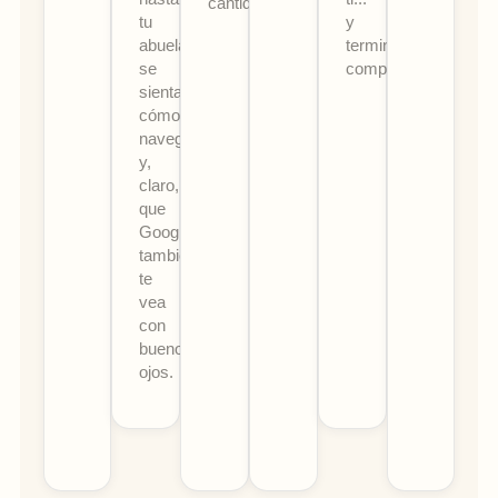
cantidad.
tu
y
abuela
termine
se
comprando.
sienta
cómoda
navegando...
y,
claro,
que
Google
también
te
vea
con
buenos
ojos.