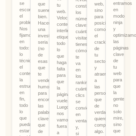
se
entramos
que
web,
tu
constantemente
esconde
en
suene
sino
web.
los
el
modo
bien.
para
Velocidad,
números
problema.
ninja
Hacemos
posicionarte
contenido,
clave:
Nos
y
una
como
interlinking,
cuántas
fijamos
optimizam
investigación
el
etiquetas...
visitas
en
las
seria
crack
todo
tienes,
todo:
páginas
(no
de
lo
cómo
lo
clave
de
tu
que
te
técnico,
de
esas
sector
haga
va
el
tu
que
y
falta
en
contenido,
web
te
atraer
para
los
la
para
venden
a
que
rankings,
estructura...
que
humo)
las
la
cuántos
en
la
para
personas
página
clics
fin,
gente
encontrar
que
vuele.
se
todo
no
las
de
Luego,
convierten
lo
solo
palabras
verdad
nos
en
que
mire,
clave
quieren
vamos
ventas...
pueda
sino
que
comprarte
fuera
y,
estar
que
de
algo.
a
si